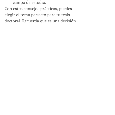
campo de estudio.
Con estos consejos prácticos, puedes 
elegir el tema perfecto para tu tesis 
doctoral. Recuerda que es una decisión 
importante, así que tómate el tiempo 
necesario para elegir un tema que te 
apasione y que te permita contribuir al 
campo de estudio de manera 
significativa.
Entradas recientes
Ver todo