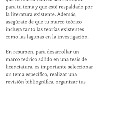
para tu tema y que esté respaldado por 
la literatura existente. Además, 
asegúrate de que tu marco teórico 
incluya tanto las teorías existentes 
como las lagunas en la investigación.
En resumen, para desarrollar un 
marco teórico sólido en una tesis de 
licenciatura, es importante seleccionar 
un tema específico, realizar una 
revisión bibliográfica, organizar tus 
ideas, identificar las lagunas en la 
investigación y elaborar un marco 
teórico coherente y relevante para tu 
tema. Siguiendo estos pasos, podrás 
desarrollar un marco teórico sólido 
que establecerá la base para tu 
investigación y te permitirá destacar 