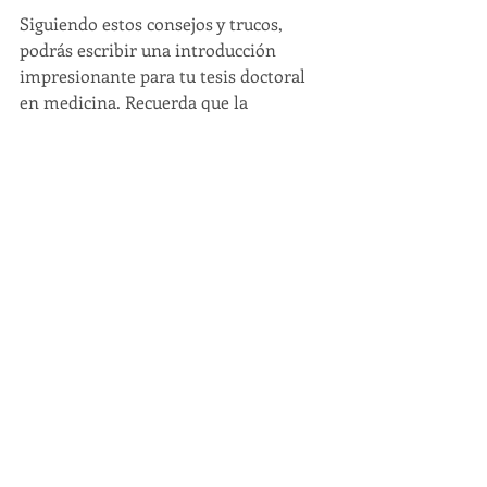
Siguiendo estos consejos y trucos, 
podrás escribir una introducción 
impresionante para tu tesis doctoral 
en medicina. Recuerda que la 
introducción es la carta de 
presentación de tu trabajo, por lo que 
es importante dedicarle tiempo y 
esfuerzo para que refleje la calidad y 
rigurosidad de tu investigación.
Entradas recientes
Ver todo